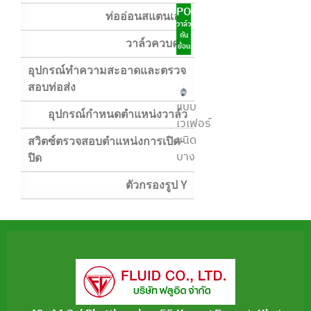
POFCO
ท่ออ่อนสแตนเลส
วาล์ว
กัน
วาล์วควบคุม
ย้อน
อุปกรณ์ทำความสะอาดและตรวจ
สอบท่อส่ง
แบบ
อุปกรณ์กำหนดตำแหน่งวาล์ว
เวเฟอร์
ชนิด
สวิตซ์ตรวจสอบตำแหน่งการเปิด-
บาง
ปิด
ตัวกรองรูป Y