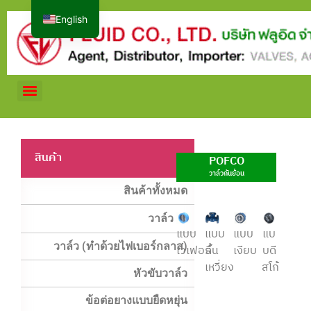
English
สินค้า
POFCO
วาล์วกันย้อน
สินค้าทั้งหมด
วาล์ว
แบบ
แบบ
แบบ
แบ
วาล์ว (ทำด้วยไฟเบอร์กลาส)
เวเฟอร์
ลิ้น
เงียบ
บดี
เหวี่ยง
สโก้
หัวขับวาล์ว
ข้อต่อยางแบบยืดหยุ่น