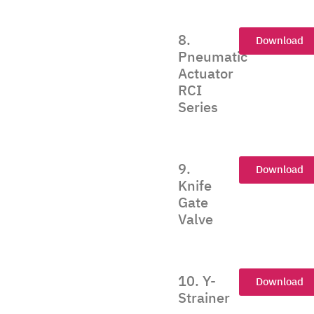
8.
Download
Pneumatic
Actuator
RCI
Series
9.
Download
Knife
Gate
Valve
10. Y-
Download
Strainer