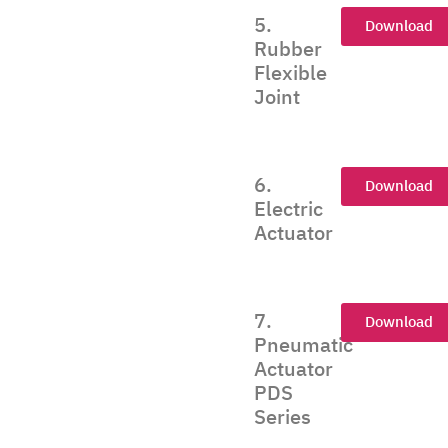
5.
Download
Rubber
Flexible
Joint
6.
Download
Electric
Actuator
7.
Download
Pneumatic
Actuator
PDS
Series