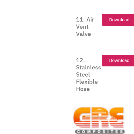
11. Air
Download
Vent
Valve
12.
Download
Stainless
Steel
Flexible
Hose