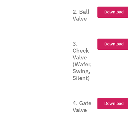
2. Ball
Download
Valve
3.
Download
Check
Valve
(Wafer,
Swing,
Silent)
4. Gate
Download
Valve