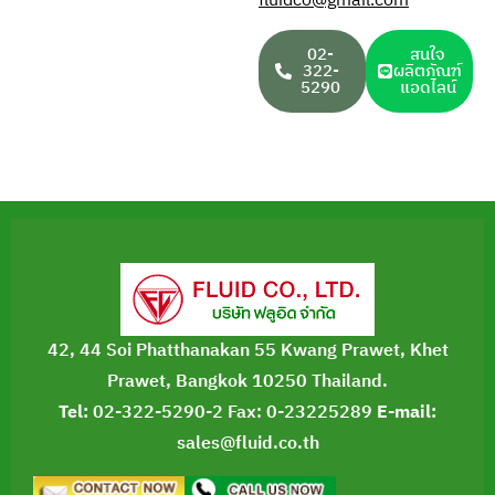
fluidco@gmail.com
02-
สนใจ
322-
ผลิตภัณฑ์
5290
แอดไลน์
42, 44 Soi Phatthanakan 55 Kwang Prawet, Khet
Prawet, Bangkok 10250 Thailand.
Tel:
02-322-5290-2
Fax: 0-23225289
E-mail:
sales@fluid.co.th